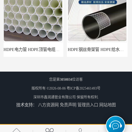
HDPE钢丝骨架管 HDPE给水管自来水管饮用水管
HDPE给水管
您是第
3050034
位访客
版权所有 ©2026-08-06
粤ICP备2025461493号
深圳市鑫润通管业有限公司
保留所有权利.
技术支持：
八方资源网
免责声明
管理员入口
网站地图
佛山Pe给水管电话 支持送货上门
HDPE电力管 HDPE顶管电缆管保护套管