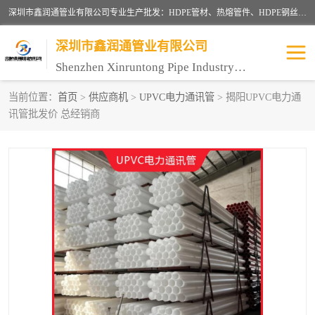
深圳市鑫润通管业有限公司专业生产批发：HDPE管材、热熔管件、HDPE钢丝骨架管、电熔管件、HDPE双壁波纹管、MPP电力管、井盖、PVC管材管件、PPR管材管件等；公司自创建以来，始终秉承“团结、务实、创新、守信”的服务宗旨，凭借专业的服务以及多年的勤奋拼搏，发展成为一家专业销售各种管材管件，绝缘电工套管及配件等系列产品的贸易公司。
深圳市鑫润通管业有限公司
Shenzhen Xinruntong Pipe Industry Co., Ltd
当前位置：
首页
>
供应商机
>
UPVC电力通讯管
> 揭阳UPVC电力通
讯管批发价 总经销商
HDPE管材给水管
HDPE钢丝骨架管
HDPE双壁波纹管
HDPE电力通讯管
UPVC电力通讯管
MPP电力通信管
联塑PVC管
联塑PPR管
联塑PE管
联塑家装红蓝线管