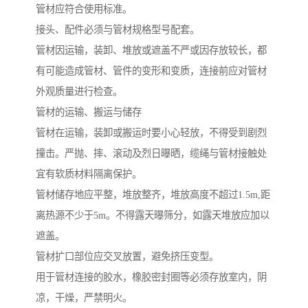
管材应符合使用标准。
接头、配件必须与管材规格型号配套。
管材因运输，装卸、堆放或遮盖不严或因存放较长，都
有可能造成管材、管件的变形和变质，连接前应对管材
外观质量进行检查。
管材的运输、搬运与储存
管材在运输，装卸或搬运时要小心轻放，不得受到剧烈
撞击。严抛、摔、滚动及烈日曝晒，缆绳与管材接触处
宜有软质材料隔离保护。
管材储存地应平整，堆放整齐，堆放高度不超过1.5m,距
离热源不少于5m。不得露天曝筛分，如露天堆放应加以
遮盖。
管材扩口部位应交叉放置，避免挤压变型。
用于管材连接的胶水，橡胶密封圈等必须存放室内，阴
凉，干燥，严禁明火。