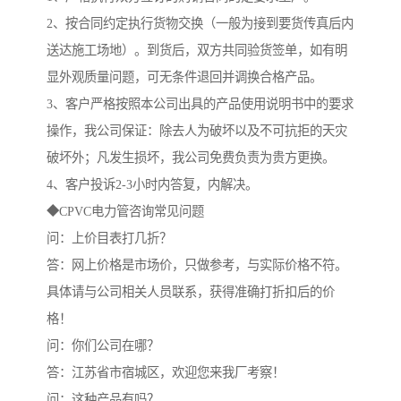
2、按合同约定执行货物交换（一般为接到要货传真后内
送达施工场地）。到货后，双方共同验货签单，如有明
显外观质量问题，可无条件退回并调换合格产品。
3、客户严格按照本公司出具的产品使用说明书中的要求
操作，我公司保证：除去人为破坏以及不可抗拒的天灾
破坏外；凡发生损坏，我公司免费负责为贵方更换。
4、客户投诉2-3小时内答复，内解决。
◆CPVC电力管咨询常见问题
问：上价目表打几折？
答：网上价格是市场价，只做参考，与实际价格不符。
具体请与公司相关人员联系，获得准确打折扣后的价
格！
问：你们公司在哪？
答：江苏省市宿城区，欢迎您来我厂考察！
问：这种产品有吗？