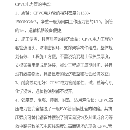
CPVC电力管的特点：
1、质轻：CPVC电力管的相对密度为1350-
150OKG/M3，净重一般为同类工作压力管的1/10，钢管
的1/6，运输机器设备便捷;
2、施工便当、具有显着的经济效益：CPVC电力工程护
套管连接头、防潮密封环、支撑架等构件组成。整体规
划有效、工程施工方便，不需浇筑混凝土保护层厚度，
支撑架采用组成是联接，减少工程施工周期时间，并且
没有致癌物质，具备显着的经济收益和社会经济效益；
3、耐腐蚀功用好：CPVC电力管耐酸性、碱、盐等有机
化学浸蚀，遇植物油脂都不裂开;
4、强度高、阻燃、抑烟、耐热、适用寿命长：CPVC高
压电力管完全摆脱了一般PVC管耐侯性差的缺陷。其抗
压强度可替代钢管并摆脱了钢管易浸蚀及其组成合闭等
效电路导致单芯电缆线温度过高而毁坏的现象;CPVC管