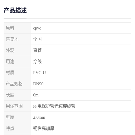
产品描述
原料
cpvc
售卖地
全国
外观
直管
用途
穿线
材质
PVC-U
产品规格
DN90
长度
6m
用途范围
弱电保护管光缆穿线管
壁厚
2.0mm
特点
韧性高加厚