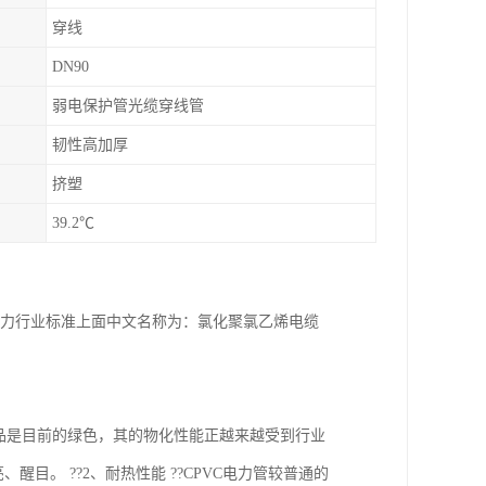
穿线
DN90
弱电保护管光缆穿线管
韧性高加厚
挤塑
39.2℃
管（电力行业标准上面中文名称为：氯化聚氯乙烯电缆
VC制品是目前的绿色，其的物化性能正越来越受到行业
目。 ??2、耐热性能 ??CPVC电力管较普通的