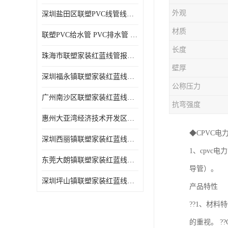
外观
深圳盐田区联塑PVC线管线槽厂商 可零售批发
材质
联塑PVC给水管 PVC排水管 PVC线管线槽
长度
珠海市联塑家装红蓝线管报价表 联塑水管供货商
壁厚
深圳福永镇联塑家装红蓝线管价格 支持送货上门
公称压力
广州南沙区联塑家装红蓝线管批发 库存充足
抗弯强度
惠州大亚湾经济技术开发区联塑PPR热水管公司
◆CPVC
深圳西丽镇联塑家装红蓝线管供货商 联塑管道供应
1、cpvc
东莞大朗镇联塑家装红蓝线管电话 联塑管道经销商
导管）。
深圳坪山镇联塑家装红蓝线管型号 来电咨询
产品特性
??1、材料
的重视。 ?