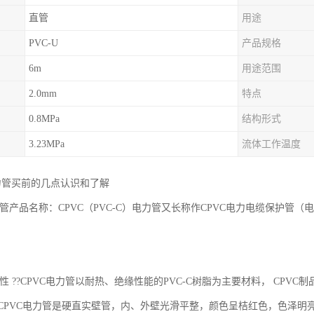
直管
用途
PVC-U
产品规格
6m
用途范围
2.0mm
特点
0.8MPa
结构形式
3.23MPa
流体工作温度
电力管买前的几点认识和了解
电力管产品名称：CPVC（PVC-C）电力管又长称作CPVC电力电缆保护
特性 ??CPVC电力管以耐热、绝缘性能的PVC-C树脂为主要材料， CP
?CPVC电力管是硬直实壁管，内、外壁光滑平整，颜色呈桔红色，色泽明亮、醒