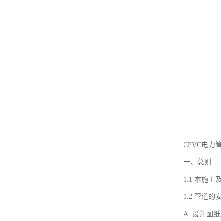
CPVC电力
一、总则
1.1 本施
1.2 管道
A. 设计