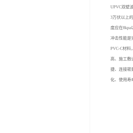
UPVC双壁
3万伏以上的
度应在8kp
冲击性能是完
PVC-C材
高、施工敷
捷、连接密
化、使用寿