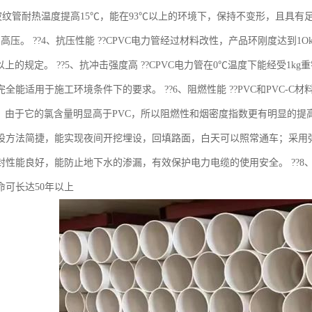
波纹管耐热温度提高15℃，能在93℃以上的环境下，保持不变形，且具有足够的
高压。 ??4、抗压性能 ??CPVC电力管经过材料改性，产品环刚度达到
a以上的规定。 ??5、抗冲击强度高 ??CPVC电力管在0℃温度下能经受1
全能适用于施工环境条件下的要求。 ??6、阻燃性能 ??PVC和PVC-
料，由于它的氯含量明显高于PVC，所以阻燃性和烟密度指数更有明显的提高。 
设方法简捷，能实现夜间开挖埋设，回填路面，白天可以照常通车；采用
封性能良好，能防止地下水的渗漏，有效保护电力电缆的使用安全。 ??8、使
命可长达50年以上