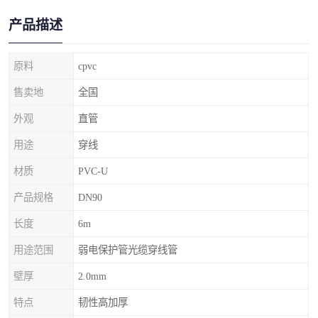
产品描述
原料
cpvc
售卖地
全国
外观
直管
用途
穿线
材质
PVC-U
产品规格
DN90
长度
6m
用途范围
弱电保护管光缆穿线管
壁厚
2.0mm
特点
韧性高加厚