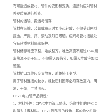
有可能造成管材、管件的变形和变质，连接前应对管材
外观质量进行检查。
管材的运输、搬运与储存
管材在运输，装卸或搬运时要小心轻放，不得受到剧烈
撞击。严抛、摔、滚动及烈日曝晒，缆绳与管材接触处
宜有软质材料隔离保护。
管材储存地应平整，堆放整齐，堆放高度不超过1.5m,距
离热源不少于5m。不得露天曝筛分，如露天堆放应加以
遮盖。
管材扩口部位应交叉放置，避免挤压变型。
用于管材连接的胶水，橡胶密封圈等必须存放室内，阴
凉，干燥，严禁明火。
CPVC电力管产品特性：
1、材料特性：CPVC电力管以耐热、绝缘性能的PVC-C
树脂为主要材料， CPVC制品是的绿色，其的物化性能