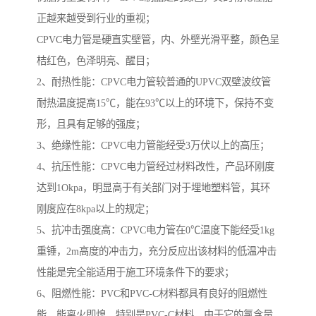
正越来越受到行业的重视；
CPVC电力管是硬直实壁管，内、外壁光滑平整，颜色呈
桔红色，色泽明亮、醒目；
2、耐热性能：CPVC电力管较普通的UPVC双壁波纹管
耐热温度提高15℃，能在93℃以上的环境下，保持不变
形，且具有足够的强度；
3、绝缘性能：CPVC电力管能经受3万伏以上的高压；
4、抗压性能：CPVC电力管经过材料改性，产品环刚度
达到1Okpa，明显高于有关部门对于埋地塑料管，其环
刚度应在8kpa以上的规定；
5、抗冲击强度高：CPVC电力管在0℃温度下能经受1kg
重锤，2m高度的冲击力，充分反应出该材料的低温冲击
性能是完全能适用于施工环境条件下的要求；
6、阻燃性能：PVC和PVC-C材料都具有良好的阻燃性
能，能离火即熄。特别是PVC-C材料，由于它的氯含量