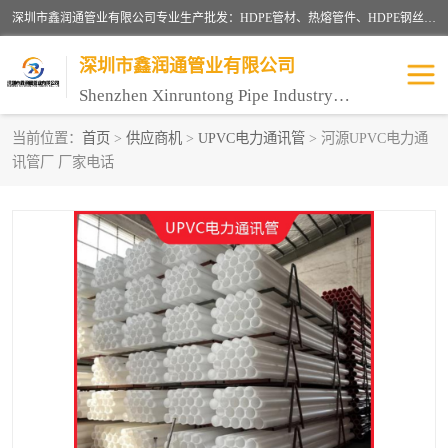
深圳市鑫润通管业有限公司专业生产批发：HDPE管材、热熔管件、HDPE钢丝骨架管、电熔管件、HDPE双壁波纹管、MPP电力管、井盖、PVC管材管件、PPR管材管件等；公司自创建以来，始终秉承“团结、务实、创新、守信”的服务宗旨，凭借专业的服务以及多年的勤奋拼搏，发展成为一家专业销售各种管材管件，绝缘电工套管及配件等系列产品的贸易公司。
深圳市鑫润通管业有限公司
Shenzhen Xinruntong Pipe Industry Co., Ltd
当前位置：
首页
>
供应商机
>
UPVC电力通讯管
> 河源UPVC电力通
讯管厂 厂家电话
HDPE管材给水管
HDPE钢丝骨架管
HDPE双壁波纹管
HDPE电力通讯管
UPVC电力通讯管
MPP电力通信管
联塑PVC管
联塑PPR管
联塑PE管
联塑家装红蓝线管