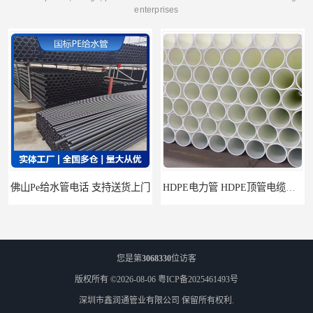
enterprises
HDPE电力管 HDPE顶管电缆管保护套管
HDPE钢丝骨架管 HDPE给水管自来水管饮用水管
您是第
3068330
位访客
版权所有 ©2026-08-06
粤ICP备2025461493号
深圳市鑫润通管业有限公司
保留所有权利.