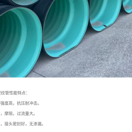
波纹管性能特点：
，强度高，抗压耐冲击。
滑，摩阻，过流量大。
便，接头密封好，无渗漏。