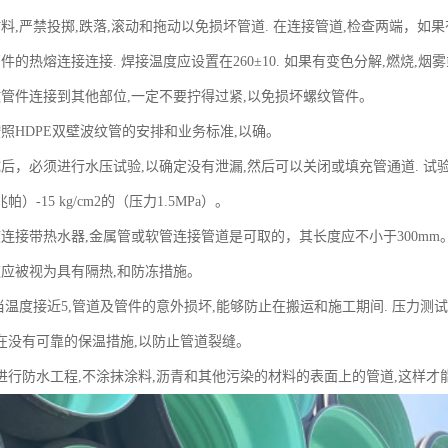
材料,严禁投掷,跌落,滚动和拖动以免损坏管道. 在连接管道,检查两端，
件的热熔连接连接. 焊接温度应设置在260±10. 如果有变色分解,燃烧,
纹管件连接到其他部位,一定不要拧得过紧,以免损坏螺纹管件。
按照HDPE双壁波纹管的安排和业务标准,以确。
后，必须进行水压试验,以确定没有泄漏,然后可以关闭或填充管通道. 试验
（兆帕）-15 kg/cm2的（压力1.5MPa）。
渡连接带热水器,金属管或软管连接管道是可取的，其长度应不小于300mm
道应被视为具有隔热,和防冻措施。
,当温度接近5,管道及管件的意外损坏,能够防止在搬运和施工期间. 压力测
在没有可靠的保温措施,以防止管道裂缝。
时进行防水工程,不涂抹涂料,沥青和其他污染的材料的表面上的管道,这样才