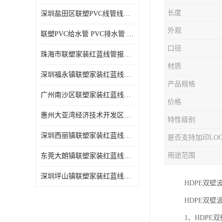
长度
深圳盐田区联塑PVC线管线槽厂商 可零售批发
外观
联塑PVC给水管 PVC排水管 PVC线管线槽
口径
珠海市联塑家装红蓝线管报价表 联塑水管供货商
材质
深圳福永镇联塑家装红蓝线管价格 支持送货上门
产品规格
广州南沙区联塑家装红蓝线管批发 库存充足
价格
惠州大亚湾经济技术开发区联塑PPR热水管公司
特性级别
深圳西丽镇联塑家装红蓝线管供货商 联塑管道供应
是否支持加印LO
用途范围
东莞大朗镇联塑家装红蓝线管电话 联塑管道经销商
深圳坪山镇联塑家装红蓝线管型号 来电咨询
HDPE双
HDPE双壁
1、HDP