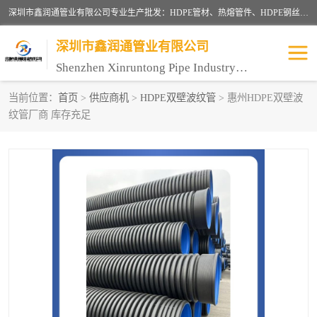
深圳市鑫润通管业有限公司专业生产批发：HDPE管材、热熔管件、HDPE钢丝骨架管、电熔管件、HDPE双壁波纹管、MPP电力管、井盖、PVC管材管件、PPR管材管件等；公司自创建以来，始终秉承“团结、务实、创新、守信”的服务宗旨，凭借专业的服务以及多年的勤奋拼搏，发展成为一家专业销售各种管材管件，绝缘电工套管及配件等系列产品的贸易公司。
深圳市鑫润通管业有限公司
Shenzhen Xinruntong Pipe Industry Co., Ltd
当前位置：
首页
>
供应商机
>
HDPE双壁波纹管
> 惠州HDPE双壁波
纹管厂商 库存充足
HDPE管材给水管
HDPE钢丝骨架管
HDPE双壁波纹管
HDPE电力通讯管
UPVC电力通讯管
MPP电力通信管
联塑PVC管
联塑PPR管
联塑PE管
联塑家装红蓝线管