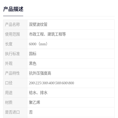
产品描述
产品名称
双壁波纹管
使用范围
市政工程、建筑工程等
长度
6000（mm）
执行标准
国标
外观
黑色
产品特性
抗外压强度高
口径
200\225\300\400\500\600\800
用途
给水、排水
材质
聚乙烯
是否进口
否