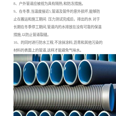
8、户外管道应被视为具有隔热,和防冻措施。
9、在冬季,当温度接近5,管道及管件的意外损坏,能够防
止在搬运和施工期间. 压力测试完成后，排出的水 对于
长期在冬季停工期间,管道内的水排放在没有可靠的保温
措施,以防止管道裂缝。
10、的同时进行防水工程,不涂抹涂料,沥青和其他污染的
材料的表面上的管道,这样才能避免气味水。