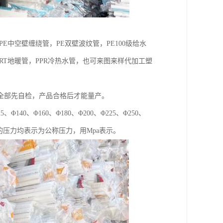
E中空壁缠绕管，PE双壁波纹管，PE100级给水
PE-RT地暖管，PPR冷热水管，也可来图来样代加工塑
全部先自检，产品合格后才能量产。
、Φ140、Φ160、Φ180、Φ200、Φ225、Φ250、
水管所示的压力均表示为公称压力，用Mpa表示。