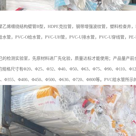
聚乙烯缠绕结构壁管B型，HDPE克拉管，钢带增强波纹管，塑料检查井，P
U给水管，PVC-O给水管，PVC-UH管，PVC-U排水管，PVC-U穿线管，
己的检测实验室，先原材料进厂先化验，质量达标才能使用；产品量产前
规格尺寸有Φ20、Φ25、Φ32、Φ40、Φ50、Φ63、Φ75、Φ90、Φ110、Φ125
15、Φ355、Φ400、Φ450、Φ500、Φ630、Φ720、Φ800等。PVC给