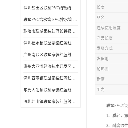
长度
深圳盐田区联塑PVC线管线槽厂商 可零售批发
品名
联塑PVC给水管 PVC排水管 PVC线管线槽
连续使用湿度
珠海市联塑家装红蓝线管报价表 联塑水管供货商
产品长度
深圳福永镇联塑家装红蓝线管价格 支持送货上门
发货方式
广州南沙区联塑家装红蓝线管批发 库存充足
发货地
惠州大亚湾经济技术开发区联塑PPR热水管公司
加热圈
深圳西丽镇联塑家装红蓝线管供货商 联塑管道供应
耐腐
阻力
东莞大朗镇联塑家装红蓝线管电话 联塑管道经销商
深圳坪山镇联塑家装红蓝线管型号 来电咨询
联塑PVC
1、质轻，
2、耐腐蚀