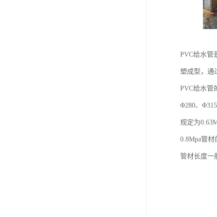
PVC给水
塑成型，通
PVC给水管的
Φ280、Φ3
规定为0.63
0.8Mpa管
管材长度一