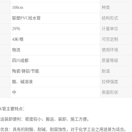
100cm
种类
联塑PVC给水管
结构形式
29％
计量单位
4米/根
可否定制
物流
使用环境
四川成都
质量等级
陶瓷/铸铝/节能
耐温
酸、碱溶液
拉伸强度
中
表面形状
给水管主要特点：
搬运装卸便利：密度较小，搬运、装卸、施工方便。
性优良：具有的耐酸、耐碱、耐腐蚀性，对于化学工业之用途甚为适合。