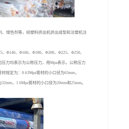
剂、增色剂等，经塑料挤出机挤出成型和注塑机注
、Φ140、Φ160、Φ180、Φ200、Φ225、Φ250、
给水管所示的压力均表示为公称压力，用Mpa表示。公称压力
径的管材规定为：0.63Mpa管材的小口径为63mm，
为32mm，1.6Mpa管材的小口径为20mm和25mm。