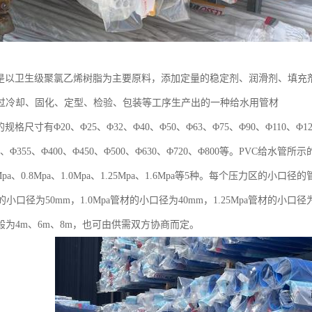
管是以卫生级聚氯乙烯树脂为主要原料，添加定量的稳定剂、润滑剂、填充
过冷却、固化、定型、检验、包装等工序生产出的一种给水用管材
规格尺寸有Φ20、Φ25、Φ32、Φ40、Φ50、Φ63、Φ75、Φ90、Φ110、Φ125
15、Φ355、Φ400、Φ450、Φ500、Φ630、Φ720、Φ800等。PVC
Mpa、0.8Mpa、1.0Mpa、1.25Mpa、1.6Mpa等5种。每个压力区的小口
材的小口径为50mm，1.0Mpa管材的小口径为40mm，1.25Mpa管材的小口径
般为4m、6m、8m，也可由供需双方协商而定。