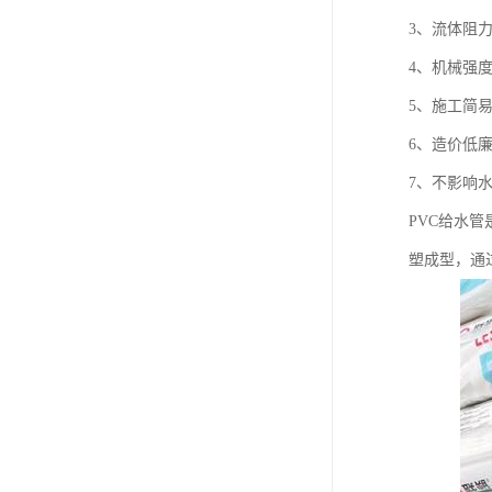
3、流体阻
4、机械强
5、施工简
6、造价低
7、不影响
PVC给水
塑成型，通