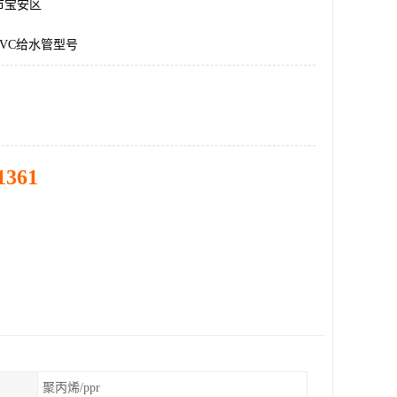
市宝安区
VC给水管型号
1361
聚丙烯/ppr