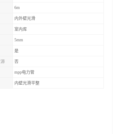
6m
内外壁光滑
室内库
5mm
是
货源
否
mpp电力管
内壁光滑平整