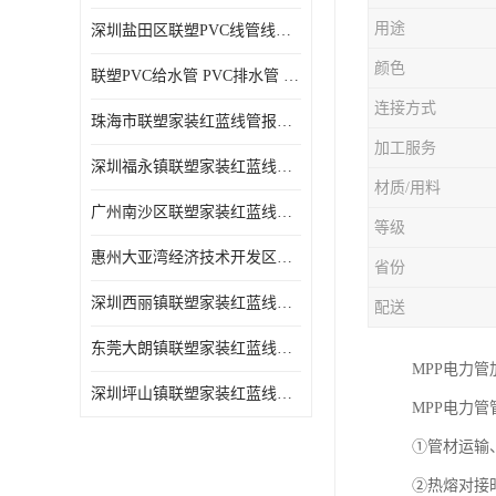
用途
深圳盐田区联塑PVC线管线槽厂商 可零售批发
颜色
联塑PVC给水管 PVC排水管 PVC线管线槽
连接方式
珠海市联塑家装红蓝线管报价表 联塑水管供货商
加工服务
深圳福永镇联塑家装红蓝线管价格 支持送货上门
材质/用料
广州南沙区联塑家装红蓝线管批发 库存充足
等级
惠州大亚湾经济技术开发区联塑PPR热水管公司
省份
深圳西丽镇联塑家装红蓝线管供货商 联塑管道供应
配送
东莞大朗镇联塑家装红蓝线管电话 联塑管道经销商
MPP电力
深圳坪山镇联塑家装红蓝线管型号 来电咨询
MPP电力管
①管材运输
②热熔对接