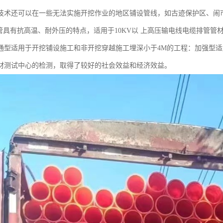
技术还可以在一些无法实施开挖作业的地区铺设管线，如古迹保护区、闹
具有抗高温、耐外压的特点，适用于10KV以 上高压输电线电缆排管管材。
通型适用于开挖铺设施工和非开挖穿越施工埋深小于4M的工程：加强型适
材测试中心的检测，取得了较好的社会效益和经济效益。