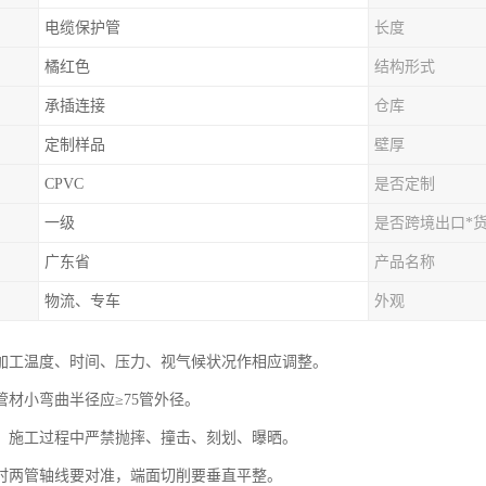
电缆保护管
长度
橘红色
结构形式
承插连接
仓库
定制样品
壁厚
CPVC
是否定制
一级
是否跨境出口*
广东省
产品名称
物流、专车
外观
管加工温度、时间、压力、视气候状况作相应调整。
管材小弯曲半径应≥75管外径。
、施工过程中严禁抛摔、撞击、刻划、曝晒。
时两管轴线要对准，端面切削要垂直平整。