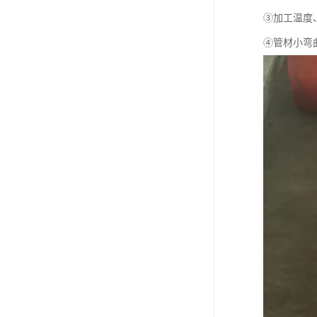
③加工温度
④管材小弯