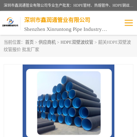
深圳市鑫润通管业有限公司专业生产批发：HDPE管材、热熔管件、HDPE钢丝骨架管、电熔管件、HDPE双壁波纹管、MPP电力管、井盖、PVC管材管件、PPR管材管件等；公司自创建以来，始终秉承“团结、务实、创新、守信”的服务宗旨，凭借专业的服务以及多年的勤奋拼搏，发展成为一家专业销售各种管材管件，绝缘电工套管及配件等系列产品的贸易公司。
深圳市鑫润通管业有限公司
Shenzhen Xinruntong Pipe Industry Co., Ltd
当前位置：
首页
>
供应商机
>
HDPE双壁波纹管
> 韶关HDPE双壁波
纹管报价 批发厂家
HDPE管材给水管
HDPE钢丝骨架管
HDPE双壁波纹管
HDPE电力通讯管
UPVC电力通讯管
MPP电力通信管
联塑PVC管
联塑PPR管
联塑PE管
联塑家装红蓝线管