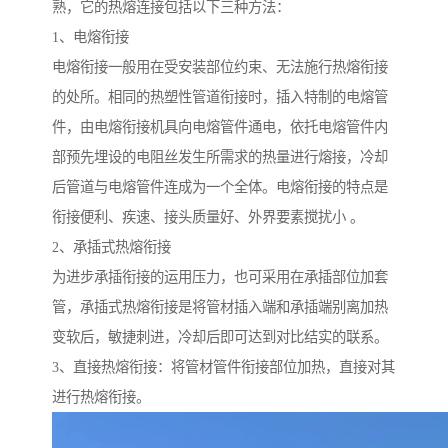
熟，它的热熔连接包括以下三种方法：
1、电熔衔接
电熔衔接一般用在受安装部位约束、无法施行热熔衔接
的处所。相同的热塑性管道衔接时，插入特制的电熔管
件，由电熔衔接机具向电熔管件通电，依托电熔管件内
部预先埋设的电阻丝发生所需求的热量进行熔接，冷却
后管道与电熔管件连成为一个全体。电熔衔接的特点是
衔接便利、疾速、接头质量好、外界要素搅扰小 。
2、承插式热熔衔接
为进步承插衔接的运用压力，也可采用在承插部位加套
管，承插式热熔衔接是将管材插入端和承插端别离加热
变软后，敏捷刺进，冷却后即可达到对比结实的联系。
3、直接热熔衔接：将管材管件衔接部位加热，直接对其
进行热熔衔接。