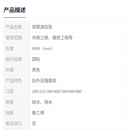
产品描述
产品名称
双壁波纹管
使用范围
市政工程、建筑工程等
长度
6000（mm）
执行标准
国标
外观
黑色
产品特性
抗外压强度高
口径
200\225\300\400\500\600\800
用途
给水、排水
材质
聚乙烯
是否进口
否