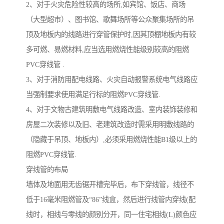
2、对于火灾危险性较高的场所,如宾馆、饭店、商场
（大型超市）、图书馆、歌舞场所等公众聚集场所的吊
顶及地板内的线路进行穿管保护时,因其顶棚地板内有较
多可燃、易燃材料,应当选用燃烧性能级别较高的阻燃
PVC穿线管 .
3、对于消防用配电线路、火灾自动报警系统电气线路应
当强制要求使用满足行标的阻燃PVC穿线管.
4、对于文物古建筑明敷电气线路改造、室内装饰装修和
房屋二次装修以及旧、老建筑改造时需采用明敷线路的
（隐藏于吊顶、地板内）,必须采用燃烧性能B1级以上的
阻燃PVC穿线管.
穿线管的布局
墙体及地面用无齿锯开槽完毕后，布下穿线管，线径不
低于16毫米阻燃管及“86”线盒，然后进行线管内穿线(配
线时，相线与零线的颜别分开，同一住宅相线(L)颜色应