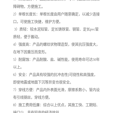
障碍物，方便施工。
2）单根长度长：单根长度由用户随意确定，以减少连接
口，可使施工快捷，维护方便。
3）质轻：较水泥短管、定长铸铁管、钢管、定长pvc管
质轻，便于搬动。
4）强度高：产品的螺纹状物理造型，使其抗压强度大，
在地下因重压而变形。
5）耐腐蚀：产品耐酸、盐、碱性能，使用寿命可达50年
以上。
6）安全：产品具有较强的抗冲击性]可绕性和高强度，
即使地震或地面下沉等异变也很安全。
7）穿线方便：产品内外表面光滑，摩擦系数小，管内设
有引线钢丝，穿线方便。
8）施工费用低廉：综合以上优点，其施工快、工期短、
接口少，具有较高的经济效益。