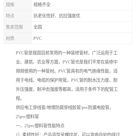
规格
规格齐全
特点
抗老化性好、抗拉强度优
售卖范围
全国
材质
PVC
PVC管是我国目前常用的一种装修管材，广泛运用于工
业、建筑、农业等方面，PVC管也是我们平常在装修中
频频使用的一种管材。PVC管具有的电气绝缘性能，适
用于电线、电缆的保护用管。PVC管的耐水压力度、耐
外压强度、耐冲击强度等都高，适用于条件下的配管工
程。
供应电工穿线管/地埋防腐穿线胶管/pvc防漏电胶管，
25pvc塑料管
一、25pvc塑料管性能特点
1）柔韧性好：产品造型呈螺纹状，可以弯曲自如的绕过