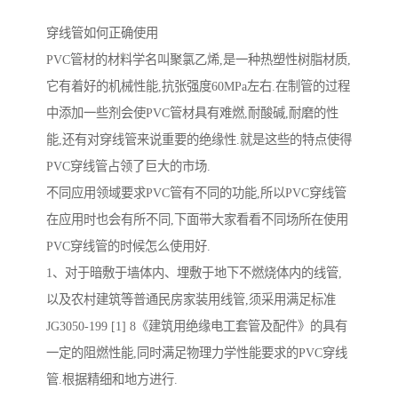
穿线管如何正确使用
PVC管材的材料学名叫聚氯乙烯,是一种热塑性树脂材质,
它有着好的机械性能,抗张强度60MPa左右.在制管的过程
中添加一些剂会使PVC管材具有难燃,耐酸碱,耐磨的性
能,还有对穿线管来说重要的绝缘性.就是这些的特点使得
PVC穿线管占领了巨大的市场.
不同应用领域要求PVC管有不同的功能,所以PVC穿线管
在应用时也会有所不同,下面带大家看看不同场所在使用
PVC穿线管的时候怎么使用好.
1、对于暗敷于墙体内、埋敷于地下不燃烧体内的线管,
以及农村建筑等普通民房家装用线管,须采用满足标准
JG3050-199 [1] 8《建筑用绝缘电工套管及配件》的具有
一定的阻燃性能,同时满足物理力学性能要求的PVC穿线
管.根据精细和地方进行.