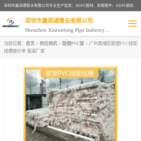
深圳市鑫润通管业有限公司专业生产批发：HDPE管材、热熔管件、HDPE钢丝骨架管、电熔管件、HDPE双壁波纹管、MPP电力管、井盖、PVC管材管件、PPR管材管件等；公司自创建以来，始终秉承“团结、务实、创新、守信”的服务宗旨，凭借专业的服务以及多年的勤奋拼搏，发展成为一家专业销售各种管材管件，绝缘电工套管及配件等系列产品的贸易公司。
深圳市鑫润通管业有限公司
Shenzhen Xinruntong Pipe Industry Co., Ltd
当前位置：
首页
>
供应商机
>
联塑PVC管
> 广州黄埔区联塑PVC线管
线槽报价单 管道厂家
HDPE管材给水管
HDPE钢丝骨架管
HDPE双壁波纹管
HDPE电力通讯管
UPVC电力通讯管
MPP电力通信管
联塑PVC管
联塑PPR管
联塑PE管
联塑家装红蓝线管