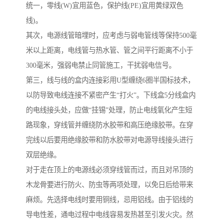
统一，零线(W)宜用蓝色，保护线(PE)宜用黄绿双色
线)。
其次，电源线管暗埋时，应考虑与弱电管线等保持500毫
米以上距离，电线管与热水管、管之间平行距离不小于
300毫米，强弱电禁止同管施工，干扰弱电信号。
第三，线与线的盒内连接彩用U型缠绕6圈半国标技术，
以防导致电线连接不紧密产生“打火”。下线盒5分线盒内
的电线接头处，应做“挂锡”处理，防止电线氧化产生短
路现象，穿线管并缠绕防水胶带和高压绝缘胶带。在穿
完线以后要用绝缘胶带和防水胶带对电源导线接头进行
双层绝缘。
对于走在顶上的电源线必须穿线管而过，而且对吊顶的
木龙骨要进行防火、防虫等两项处理，以免日后给带来
麻烦。先选择电线时要用铜线，忌用铝线。由于铝线的
导电性差，通电过程中电线容易发热甚至引发火灾。然