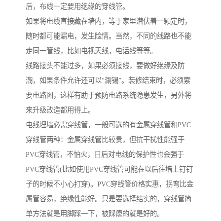
后，布线一定要用绝缘的穿线管。
如果将电线直接藏在墙内，等于家里潜伏着一颗定时，
随时都可能漏电，发生险情。当然，不同的线路也不能
走同一管线，比如电视天线，电话线等等。
线路接头不能过多，如果必须接线，要做好绝缘及防
潮，如果条件允许还可以“涮锡”。装修结束时，必须索
要电路图，这样有助于预防电路系统隐患发生，另外将
来升级改造都用得上。
电线埋墙必需穿线管，一般可选的有金属穿线管和PVC
穿线管两种：金属穿线管比较贵，但抗干扰性能强于
PVC穿线管，不怕火，日后对电线的保护性也会强于
PVC穿线管(比如使用PVC穿线管可能在以后往墙上钉钉
子的时候不小心打穿)。PVC穿线管价格实惠，拐弯比金
属管容易，绝缘性能好。只是要选择结实的，穿线管简
单方法就是用脚踩一下，被踩瘪的就是好的。