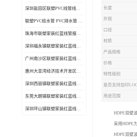
长度
深圳盐田区联塑PVC线管线槽厂商 可零售批发
外观
联塑PVC给水管 PVC排水管 PVC线管线槽
口径
珠海市联塑家装红蓝线管报价表 联塑水管供货商
材质
深圳福永镇联塑家装红蓝线管价格 支持送货上门
产品规格
广州南沙区联塑家装红蓝线管批发 库存充足
价格
惠州大亚湾经济技术开发区联塑PPR热水管公司
特性级别
深圳西丽镇联塑家装红蓝线管供货商 联塑管道供应
是否支持加印LO
用途范围
东莞大朗镇联塑家装红蓝线管电话 联塑管道经销商
深圳坪山镇联塑家装红蓝线管型号 来电咨询
HDPE双
采用HDP
HDPE双壁