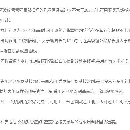
E双壁波纹管管壁局部损坏的孔洞直径或边长不大于20mm时,可用聚氯乙烯塑
圆形板。
损坏孔洞为20～100mm时,可用聚氯乙烯塑料粘接溶剂在其外部粘贴不小
出现裂缝,当裂缝长度不大于管周长的1/12时,可在其裂缝处粘贴长度大于裂
板两端宜切割成圆弧形。
应先将管道内水排除,用刮刀将管壁面破损部分剔平修整,并用水清洗干净.对
应先用环已酮刷粘接部位基面,待干后尽快涂刷粘接溶剂进行粘贴.外贴用的
板材的内侧同样必须先清洗干净,采用环已酮涂刷基面后再涂刷粘接溶剂。
20mm的孔洞,在粘贴完成后,可用土工布包缠固定,固化后即可还土；对大
修补完成后,必须对管底的挖空部位按支承角的要求用粗砂回填密实。