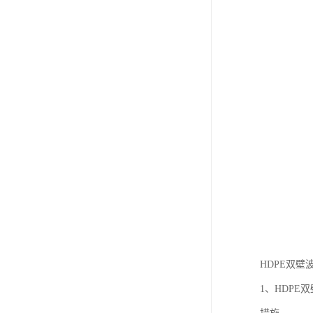
HDPE双
1、HDP