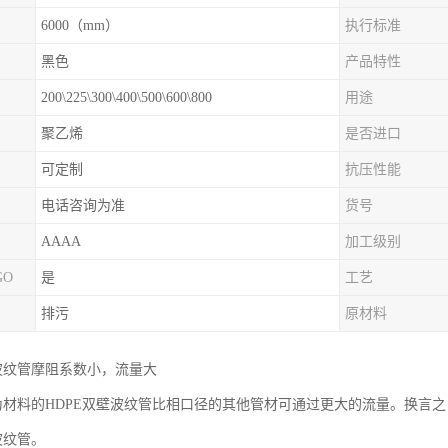
6000（mm）
执行标准
黑色
产品特性
200\225\300\400\500\600\800
用途
聚乙烯
是否进口
可定制
抗压性能
电话咨询为准
货号
AAAA
加工级别
GO
是
工艺
排污
原材料
壁波纹管摩阻系数小，流量大
E为材料的HDPE双壁波纹管比相口径的其他管材可通过更大的流量。换言
波纹管。