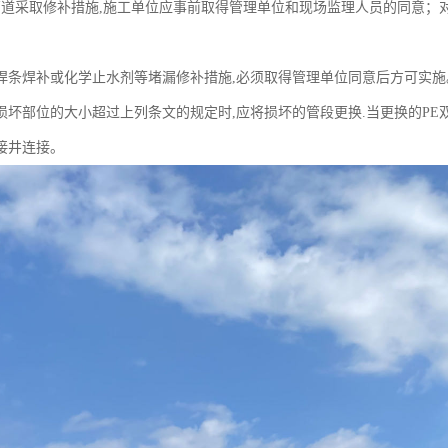
管道采取修补措施,施工单位应事前取得管理单位和现场监理人员的同意；
用焊条焊补或化学止水剂等堵漏修补措施,必须取得管理单位同意后方可实施
道损坏部位的大小超过上列条文的规定时,应将损坏的管段更换.当更换的P
接井连接。