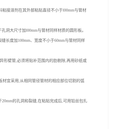
料粘接溶剂在其外部粘贴直径不小于l00mm与管材
于孔洞大尺寸加l00mm与管材同样材质的圆形板。
缝长度加100mm、宽度不小于60mm与管材同样
异形壁管,必须将贴补范围内的肋剔除,再用砂纸或
板材宜采用,从相同管径管材的相应部位切割的弧
于20mm的孔洞和裂缝,在粘贴完成后,可用铅丝包扎