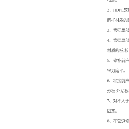
措施。
2、HDP
同样材质的
3、管壁局部
4、管壁局部
材质的板,
5、修补前
锉刀磨平。
6、粘接前
形板.外贴
7、对不大于
固定。
8、在管道