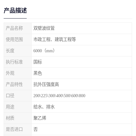
产品描述
产品名称
双壁波纹管
使用范围
市政工程、建筑工程等
长度
6000（mm）
执行标准
国标
外观
黑色
产品特性
抗外压强度高
口径
200\225\300\400\500\600\800
用途
给水、排水
材质
聚乙烯
是否进口
否