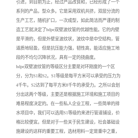
引进，到目前为止，经过产品改良和，已经形成了一个
系列的产品，型众多。它是采用双机共挤，双层分流的
生产工艺，随机扩口，一次成型，如此简洁而严谨的制
造工艺就决定了hdpe双壁波纹管的优越性能。它的内壁
是平滑的，但是外壁呈波纹状，波纹中是中空结构，管
道质地轻盈，但是抗压能力强，韧性高，能适应施工地
段的不均匀沉降状况，具有一定的挠曲度。
hdpe双壁波纹管的等级区分主要是对环刚度的一个区
分，分为S1和S2。S1等级是每平方米可以承受的压力为
4千牛。S2达到了每平方米8千牛的承受力。之所以会划
分出这两个等级，主要还是根据施工环境和施工项目的
难易程度决定的。在一些私人企业工程，一些简单的排
水项目中，我们可以选用S1等级的来进行管道铺设，价
格比较便宜。但是对于一些关于民生建设，社会基础设
施建设的这样的重要工程，选材用料一定是重中之重，