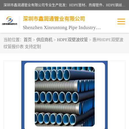
深圳市鑫润通管业有限公司专业生产批发：HDPE管材、热熔管件、HDPE钢丝骨架管、电熔管件、HDPE双壁波纹管、MPP电力管、井盖、PVC管材管件、PPR管材管件等；公司自创建以来，始终秉承“团结、务实、创新、守信”的服务宗旨，凭借专业的服务以及多年的勤奋拼搏，发展成为一家专业销售各种管材管件，绝缘电工套管及配件等系列产品的贸易公司。
深圳市鑫润通管业有限公司
Shenzhen Xinruntong Pipe Industry Co., Ltd
当前位置：
首页
>
供应商机
>
HDPE双壁波纹管
> 惠州HDPE双壁波
纹管报价表 支持定制
HDPE管材给水管
HDPE钢丝骨架管
HDPE双壁波纹管
HDPE电力通讯管
UPVC电力通讯管
MPP电力通信管
联塑PVC管
联塑PPR管
联塑PE管
联塑家装红蓝线管