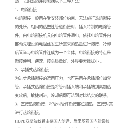
熟，它的热熔连接包括以下三种方法：
1、电熔衔接
电熔衔接一般用在受安装部位约束、无法施行热熔衔接
的处所。相同的热塑性管道衔接时，插入特制的电熔管
件，由电熔衔接机具向电熔管件通电，依托电熔管件内
部预先埋设的电阻丝发生所需求的热量进行熔接，冷却
后管道与电熔管件连成为一个全体。电熔衔接的特点是
衔接便利、疾速、接头质量好、外界要素搅扰小 。
2、承插式热熔衔接
为进步承插衔接的运用压力，也可采用在承插部位加套
管，承插式热熔衔接是将管材插入端和承插端别离加热
变软后，敏捷刺进，冷却后即可达到对比结实的联系。
3、直接热熔衔接：将管材管件衔接部位加热，直接对其
进行热熔衔接。
HDPE双壁波纹管由德国人创造，后来随着国内建设被