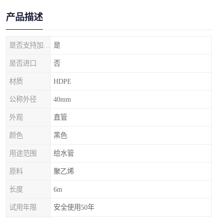
产品描述
是否支持加工定制
是
是否进口
否
材质
HDPE
公称外径
40mm
外观
直管
颜色
黑色
用途范围
给水管
原料
聚乙烯
长度
6m
试用年限
安全使用50年