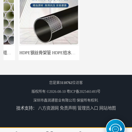
HDPE钢丝骨架管 HDPE给水管自来水管饮用水管
HDPE给水管
您是第
3110762
位访客
版权所有 ©2026-08-10
粤ICP备2025461493号
深圳市鑫润通管业有限公司
保留所有权利.
技术支持：
八方资源网
免责声明
管理员入口
网站地图
佛山Pe给水管电话 支持送货上门
HDPE电力管 HDPE顶管电缆管保护套管