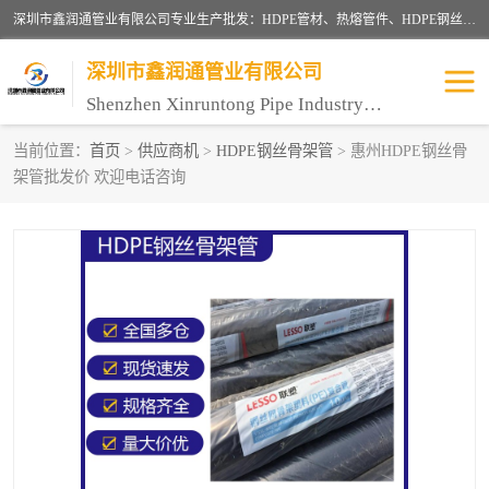
深圳市鑫润通管业有限公司专业生产批发：HDPE管材、热熔管件、HDPE钢丝骨架管、电熔管件、HDPE双壁波纹管、MPP电力管、井盖、PVC管材管件、PPR管材管件等；公司自创建以来，始终秉承“团结、务实、创新、守信”的服务宗旨，凭借专业的服务以及多年的勤奋拼搏，发展成为一家专业销售各种管材管件，绝缘电工套管及配件等系列产品的贸易公司。
深圳市鑫润通管业有限公司
Shenzhen Xinruntong Pipe Industry Co., Ltd
当前位置：
首页
>
供应商机
>
HDPE钢丝骨架管
> 惠州HDPE钢丝骨
架管批发价 欢迎电话咨询
HDPE管材给水管
HDPE钢丝骨架管
HDPE双壁波纹管
HDPE电力通讯管
UPVC电力通讯管
MPP电力通信管
联塑PVC管
联塑PPR管
联塑PE管
联塑家装红蓝线管