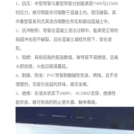
1、抗压：中型导管与重型导管分别能承受750N与1250N
的压力，故可明装也可暗敷于混凝土内，受压破裂，其
中重型管系列尤其适合暗敷在夯实和振动混凝土中。
2、抗冲耐热：导管在混凝土浇注过程中，能承受正常的
捣固冲击而不破裂，且在混凝土凝结作用下，软化变
形。
3、阻燃：具有较高的氧指数值，故导管不易燃烧，且离
火即自熄，火焰沿管道蔓延。
4、耐腐、防虫：PVC导管耐酸碱性优良，锈蚀，且不含
增塑剂，无吸引虫鼠的异味，故无虫害。
5、绝缘：在浸水状态下2000V、AC50HZ击穿，绝缘性
能优良，故可有效的防止意外漏、触电事故。