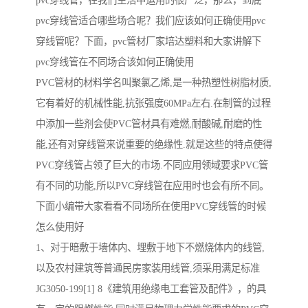
pvc穿线管，在我们生活中运用的很广泛，那么，到底
pvc穿线管适合哪些场合呢？我们应该如何正确使用pvc
穿线管呢？下面，pvc管材厂家培达塑料和大家讲解下
pvc穿线管在不同场合该如何正确使用
PVC管材的材料学名叫聚氯乙烯,是一种热塑性树脂材质,
它有着好的机械性能,抗张强度60MPa左右.在制管的过程
中添加一些剂会使PVC管材具有难燃,耐酸碱,耐磨的性
能,还有对穿线管来说重要的绝缘性.就是这些的特点使得
PVC穿线管占领了巨大的市场.不同应用领域要求PVC管
有不同的功能,所以PVC穿线管在应用时也会有所不同。
下面小编带大家看看不同场所在使用PVC穿线管的时候
怎么使用好
1、对于暗敷于墙体内、埋敷于地下不燃烧体内的线管,
以及农村建筑等普通民房家装用线管,须采用满足标准
JG3050-199[1] 8《建筑用绝缘电工套管及配件》，的具