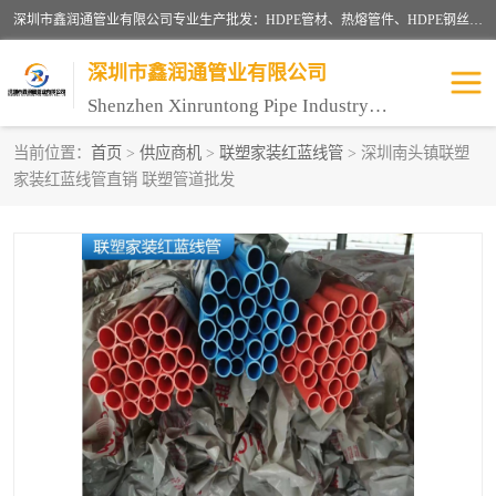
深圳市鑫润通管业有限公司专业生产批发：HDPE管材、热熔管件、HDPE钢丝骨架管、电熔管件、HDPE双壁波纹管、MPP电力管、井盖、PVC管材管件、PPR管材管件等；公司自创建以来，始终秉承“团结、务实、创新、守信”的服务宗旨，凭借专业的服务以及多年的勤奋拼搏，发展成为一家专业销售各种管材管件，绝缘电工套管及配件等系列产品的贸易公司。
深圳市鑫润通管业有限公司
Shenzhen Xinruntong Pipe Industry Co., Ltd
当前位置：
首页
>
供应商机
>
联塑家装红蓝线管
> 深圳南头镇联塑
家装红蓝线管直销 联塑管道批发
HDPE管材给水管
HDPE钢丝骨架管
HDPE双壁波纹管
HDPE电力通讯管
UPVC电力通讯管
MPP电力通信管
联塑PVC管
联塑PPR管
联塑PE管
联塑家装红蓝线管