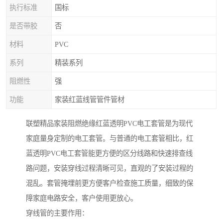
执行标准
国标
是否带胶
否
材料
PVC
系列
精装系列
阻燃性
强
功能
家装红蓝线管管件管材
联塑精品家装阻燃绝缘红蓝透明PVC电工套管是为现代
家庭量身定制的电工套管。与普通的电工套管相比，红
蓝透明PVC电工套管能更方便的区分线路和快速排查线
路问题，安装穿线过程清晰可见，直观的了安装过程的
混乱。套管掩埋前更方便客户检查施工质量，细致的保
障家庭电路安全，客户使用更放心。
穿线管的主要作用：