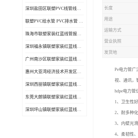
长度
深圳盐田区联塑PVC线管线槽厂商 可零售批发
用途
联塑PVC给水管 PVC排水管 PVC线管线槽
运输方式
珠海市联塑家装红蓝线管报价表 联塑水管供货商
营业执照
深圳福永镇联塑家装红蓝线管价格 支持送货上门
发货地
广州南沙区联塑家装红蓝线管批发 库存充足
Pe电力管
惠州大亚湾经济技术开发区联塑PPR热水管公司
视、通讯，
深圳西丽镇联塑家装红蓝线管供货商 联塑管道供应
hdpe电力
东莞大朗镇联塑家装红蓝线管电话 联塑管道经销商
1、卫生性
深圳坪山镇联塑家装红蓝线管型号 来电咨询
2、耐多种
3、内壁光
4、柔韧性